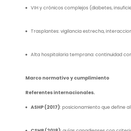
VIH y crónicos complejos (diabetes, insufic
Trasplantes: vigilancia estrecha, interaccio
Alta hospitalaria temprana: continuidad co
Marco normativo y cumplimiento
Referentes internacionales.
ASHP (2017)
: posicionamiento que define a
CSHP (2018)
: guías canadienses con criter