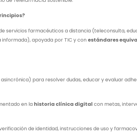
cio de
Telefarmacia
sostenible.
rincipios?
de servicios farmacéuticos a distancia (teleconsulta, ed
ga informada), apoyada por TIC y con
estándares equiva
 asincrónica) para resolver dudas, educar y evaluar adhe
entado en la
historia clínica digital
con metas, interv
 verificación de identidad, instrucciones de uso y farmacov