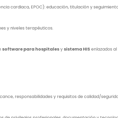
iencia cardiaca, EPOC): educación, titulación y seguimient
nes y niveles terapéuticos.
n
software para hospitales
y
sistema HIS
enlazados al
lcance, responsabilidades y requisitos de calidad/seguri
ios de privilegios profesionales, documentación y tecnolog