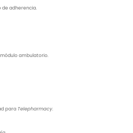
o de adherencia.
 módulo ambulatorio.
dad para
Telepharmacy
.
ía.