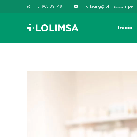
+51 963 891 148
marketing@lolimsa.com.pe
Inicio