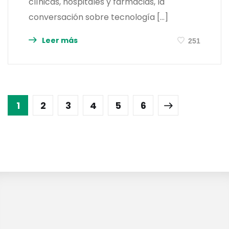
clínicas, hospitales y farmacias, la
conversación sobre tecnología […]
Leer más
251
1
2
3
4
5
6