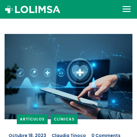
ARTÍCULOS
CLÍNICAS
_
Octubre 18, 2023
_
Claudia Tinoco
_
0 Comments