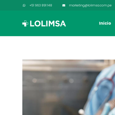
+51 963 891 148
marketing@lolimsa.com.pe
Inicio