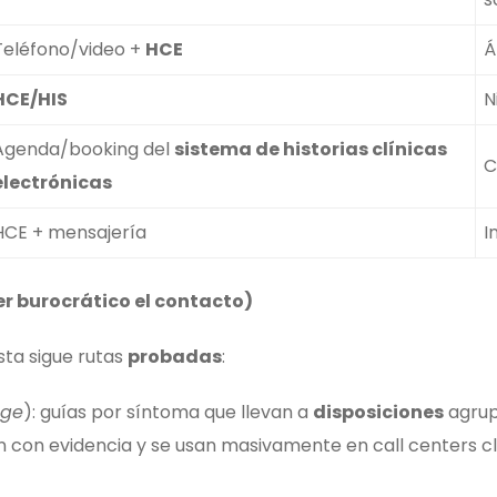
Teléfono/video +
HCE
Á
HCE/HIS
N
Agenda/booking del
sistema de historias clínicas
C
electrónicas
HCE + mensajería
I
er burocrático el contacto)
ista sigue rutas
probadas
:
age
): guías por síntoma que llevan a
disposiciones
agrup
zan con evidencia y se usan masivamente en call centers cl