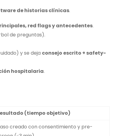
tware de historias clínicas
.
incipales, red flags y antecedentes
.
bol de preguntas).
cuidado) y se deja
consejo escrito + safety-
ión hospitalaria
.
esultado (tiempo objetivo)
aso creado con consentimiento y pre-
creen (≤3 min)