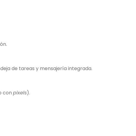
ión.
eja de tareas y mensajería integrada.
jo con
pixels
).