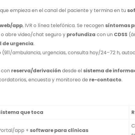
que empieza en el canal del paciente y termina en tu
sof
 web/app
, IVR o línea telefónica. Se recogen
síntomas pr
 o abre video/chat seguro y
profundiza
con un
CDSS
(ár
l de urgencia
.
o
(911/ambulancia, urgencias, consulta hoy/24–72 h, auto
, con
reserva/derivación
desde el
sistema de informac
ecordatorios, encuesta y monitoreo de
re-contacto
.
Sistema que toca
R
C
Portal/app +
software para clínicas
s