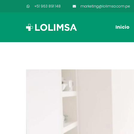
+51 963 891 148
marketing@lolimsa.com.pe
Inicio