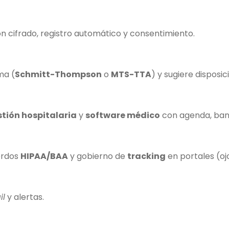
con cifrado, registro automático y consentimiento.
ma (
Schmitt-Thompson
o
MTS-TTA
) y sugiere disposic
tión hospitalaria
y
software médico
con agenda, band
uerdos
HIPAA/BAA
y gobierno de
tracking
en portales (o
il
y alertas.