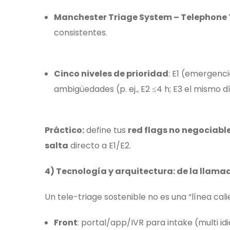
Manchester Triage System – Telephone 
consistentes.
Cinco niveles de prioridad
: E1 (emergenc
ambigüedades (p. ej., E2 ≤4 h; E3 el mismo d
Práctico:
define tus
red flags no negociabl
salta
directo a E1/E2.
4) Tecnología y arquitectura: de la llamad
Un tele-triage sostenible no es una “línea cal
Front
: portal/app/IVR para intake (multi id