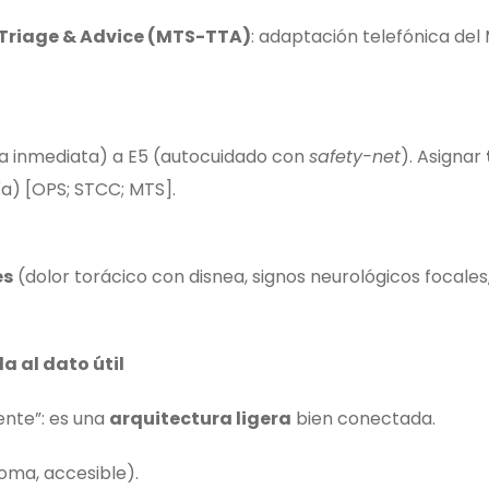
Triage & Advice (MTS-TTA)
: adaptación telefónica del
ia inmediata) a E5 (autocuidado con
safety-net
). Asignar
ía) [OPS; STCC; MTS].
es
(dolor torácico con disnea, signos neurológicos focales, s
a al dato útil
iente”: es una
arquitectura ligera
bien conectada.
ioma, accesible).