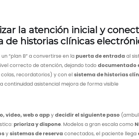
zar la atención inicial y conec
a de historias clínicas electrón
un “plan B” a convertirse en la
puerta de entrada
al si
nivel correcto de atención, dejando todo
documentado e
colas, recordatorios) y con el
sistema de historias clí
la continuidad asistencial mejora de forma visible
o, video, web o app
y
decidir el siguiente paso
(ambula
stico:
prioriza y dispone
. Modelos a gran escala como
N
os
y
sistemas de reserva
conectados, el paciente llega