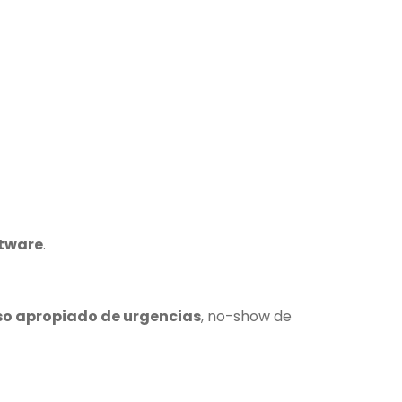
ftware
.
so apropiado de urgencias
, no-show de