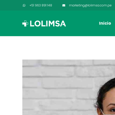
+51 963 891 148
marketing@lolimsa.com.pe
Inicio